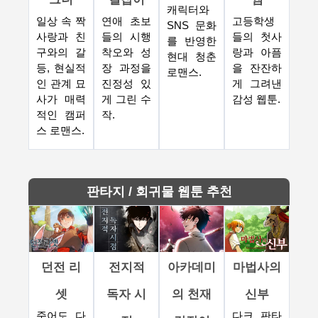
캐릭터와
일상 속 짝
연애 초보
고등학생
SNS 문화
사랑과 친
들의 시행
들의 첫사
를 반영한
구와의 갈
착오와 성
랑과 아픔
현대 청춘
등, 현실적
장 과정을
을 잔잔하
로맨스.
인 관계 묘
진정성 있
게 그려낸
사가 매력
게 그린 수
감성 웹툰.
적인 캠퍼
작.
스 로맨스.
판타지 / 회귀물 웹툰 추천
던전 리
전지적
아카데미
마법사의
셋
독자 시
의 천재
신부
죽어도 다
다크 판타