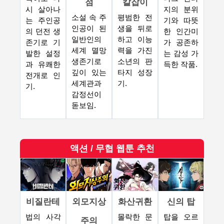
점
칼잡이
시 살아나
지의 분위
소설 속 주
평범한 전
는 주인공
기와 따뜻
인공이 된
생을 뒤로
의 던전 생
한 인간미
일반인의
하고 이능
존기로 기
가 공존하
세계 멸망
력을 가진
발한 설정
는 감성 가
생존기로
소년의 판
과 유쾌한
득한 작품.
깊이 있는
타지 성장
전개로 인
세계관과
기.
기.
감정선이
돋보임.
액션 / 무협 웹툰 추천
비질란테
외모지상
화산귀환
신의 탑
법의 사각
몰락한 문
탑을 오르
주의