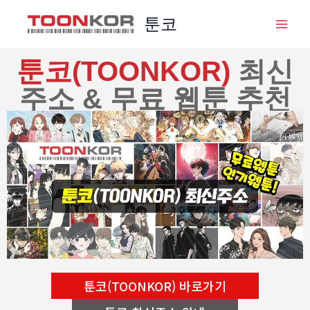
콘
툰코
텐
츠
로
툰코(TOONKOR)
최신
건
주소 & 무료 웹툰 추천
너
뛰
기
툰코(TOONKOR) 바로가기