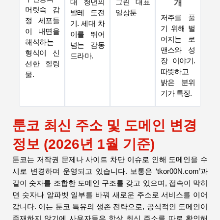
대 청년의
그린 대표
개
머릿속 감
발레 도전
일상툰
저주를 풀
정 세포들
기. 세대 차
기 위해 벌
이 내면을
이를 뛰어
어지는 로
해석하는
넘는 감동
맨스와 성
형식이 신
드라마.
장 이야기.
선한 힐링
따뜻하고
물.
밝은 분위
기가 특징.
툰코 최신 주소 및 도메인 변경
정보 (2026년 1월 기준)
툰코는 저작권 문제나 사이트 차단 이슈로 인해 도메인을 수
시로 변경하며 운영되고 있습니다. 보통은 ‘tkor00N.com’과
같이 숫자를 조합한 도메인 구조를 갖고 있으며, 접속이 막히
면 숫자나 알파벳 일부를 바꿔 새로운 주소로 서비스를 이어
갑니다. 이는 툰코 특유의 생존 전략으로, 공식적인 도메인이
존재하지 않기에 사용자들은 항상 최신 주소를 따로 확인해