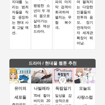
지대를 노
파의 마지
며 펼쳐지
평범한 소
리는 범죄
막 검객이
는 다양한
년이 두 개
자들을 직
회귀하며
인물들의
의 몸으로
접 응징하
펼치는 무
전투와 음
살아가는
는 현대 사
협 복수
모. 장기
청춘 액션
회 고발 액
극.
연재작이
드라마.
션.
자 세계관
확장이 뛰
어남.
드라마 / 현대물 웹툰 추천
유미의
나빌레라
독립일기
오늘도
70세 할아
일상을 감
세포들
사랑스럽
버지와 20
성적으로
주인공의